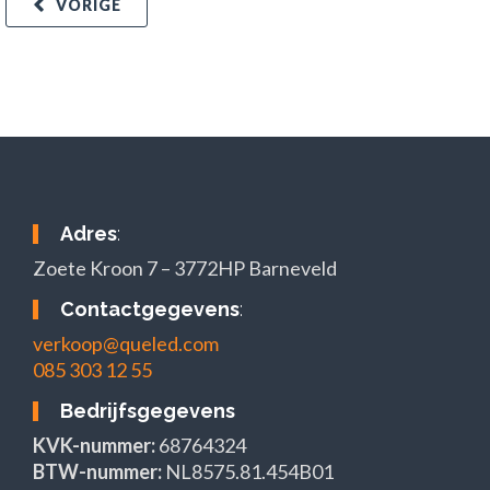
VORIGE
Adres
:
Zoete Kroon 7 – 3772HP Barneveld
Contactgegevens
:
verkoop@queled.com
085 303 12 55
Bedrijfsgegevens
KVK-nummer:
68764324
BTW-nummer:
NL8575.81.454B01