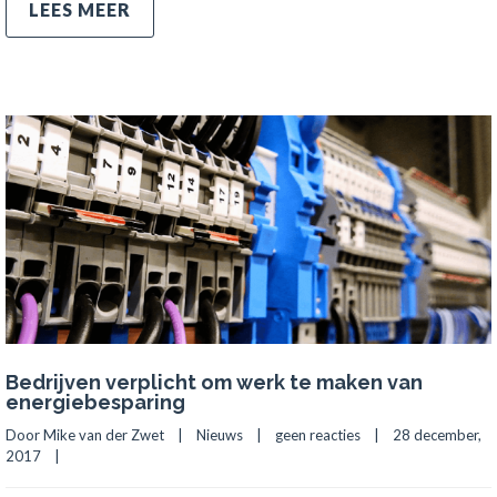
LEES MEER
Bedrijven verplicht om werk te maken van
energiebesparing
Door Mike van der Zwet    |    
Nieuws
    |    
geen reacties
    |    28 december, 
2017    |    