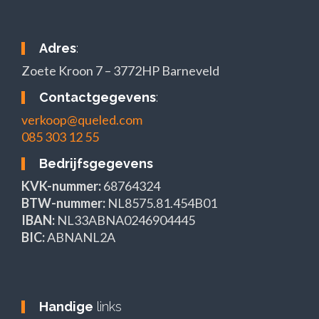
Adres
:
Zoete Kroon 7 – 3772HP Barneveld
Contactgegevens
:
verkoop@queled.com
085 303 12 55
Bedrijfsgegevens
KVK-nummer:
68764324
BTW-nummer:
NL8575.81.454B01
IBAN:
NL33ABNA0246904445
BIC:
ABNANL2A
Handige
links