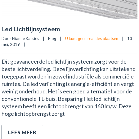
Led Lichtlijnsysteem
Door Elianne Kassies    |    
Blog
    |    
U kunt geen reacties plaatsen
    |    13 
mei, 2019    |    
Dit geavanceerde led lichtlijn systeem zorgt voor de
beste lichtverdeling. Deze lijnverlichting kan uitstekend
toegepast worden in zowel industriële als commerciële
ruimtes. De led verlichting is energie-efficiënt en vergt
weinig onderhoud. Het is een goed alternatief voor de
conventionele TL-buis. Besparing Het led lichtlijn
systeem heeft een lichtopbrengst van 160 lm/w. Deze
hoge lichtopbrengst zorgt
LEES MEER