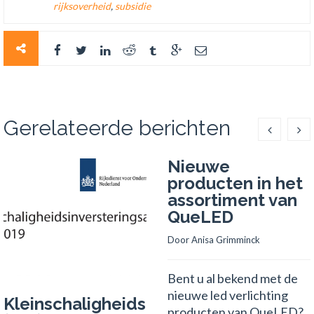
rijksoverheid
,
subsidie
Gerelateerde berichten
Nieuwe
producten in het
assortiment van
QueLED
Door 
Anisa Grimminck
Bent u al bekend met de
nieuwe led verlichting
Kleinschaligheidsinvesteringsaftrek
producten van QueLED?