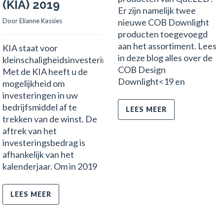
(KIA) 2019
Er zijn namelijk twee
Door 
Elianne Kassies
nieuwe COB Downlight
producten toegevoegd
aan het assortiment. Lees
KIA staat voor
in deze blog alles over de
kleinschaligheidsinvesteringsaftrek.
COB Design
Met de KIA heeft u de
Downlight<19 en
mogelijkheid om
investeringen in uw
bedrijfsmiddel af te
LEES MEER
trekken van de winst. De
aftrek van het
investeringsbedrag is
afhankelijk van het
kalenderjaar. Om in 2019
LEES MEER