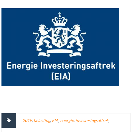
2019
,
belasting
,
EIA
,
energie
,
investeringsaftrek
,