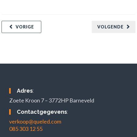
VORIGE
VOLGENDE
Adres
:
Zoete Kroon 7 – 3772HP Barneveld
Contactgegevens
:
verkoop@queled.com
085 303 12 55